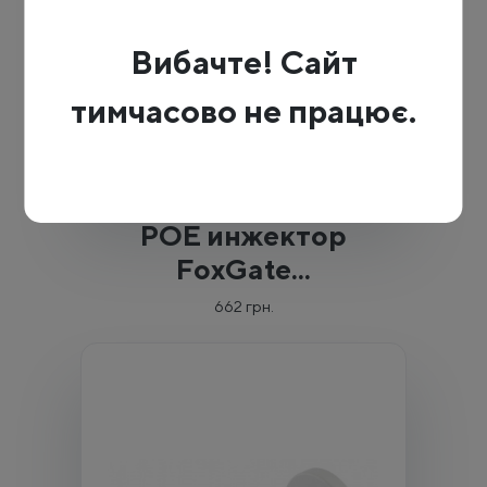
Вибачте! Сайт
тимчасово не працює.
POE инжектор
FoxGate...
662 грн.